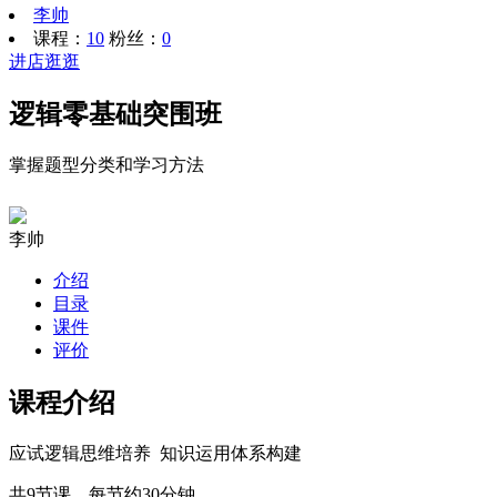
李帅
课程：
10
粉丝：
0
进店逛逛
逻辑零基础突围班
掌握题型分类和学习方法
李帅
介绍
目录
课件
评价
课程介绍
应试逻辑思维培养 知识运用体系构建
共9节课，每节约30分钟。