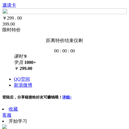
邀请卡
￥
299
.
00
399.00
限时特价
距离特价结束仅剩
00
:
00
:
00
课时
9
学员
1000+
￥
299.00
QQ空间
新浪微博
登陆后，分享链接给好友可赚钱哦！
详细>
收藏
客服
开始学习