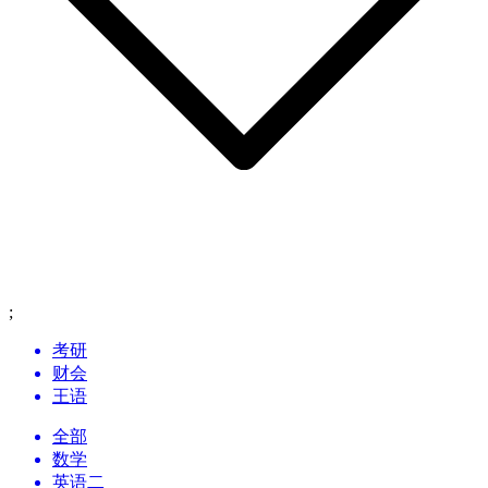
;
考研
财会
王语
全部
数学
英语二